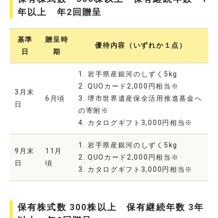
年以上 年2回贈呈
基準
贈呈時
優待内容（いずれか１点）
日
期
1. 岩手県産銀河のしずく5kg
2. QUOカード2,000円相当※
3月末
6月頃
3. 堺市世界遺産保全活用推進基金へ
日
の寄附※
4. カタログギフト3,000円相当※
1. 岩手県産銀河のしずく5kg
9月末
11月
2. QUOカード2,000円相当※
日
頃
3. カタログギフト3,000円相当※
保有株式数 300株以上 保有継続年数 3年