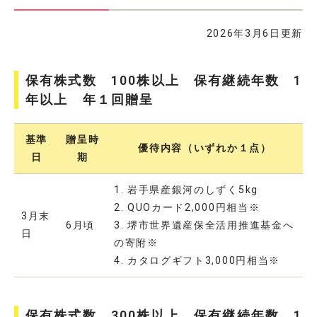
2026年3月6日更新
保有株式数 100株以上 保有継続年数 1
年以上 年１回贈呈
基準
贈呈時
優待内容（いずれか１点）
日
期
1. 岩手県産銀河のしずく5kg
2. QUOカード2,000円相当※
3月末
6月頃
3. 堺市世界遺産保全活用推進基金へ
日
の寄附※
4. カタログギフト3,000円相当※
保有株式数 300株以上 保有継続年数 1