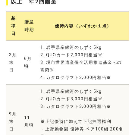
以上 年2回贈呈
基
贈呈
準
優待内容（いずれか１点）
時期
日
1. 岩手県産銀河のしずく5kg
3月
2. QUOカード2,000円相当※
6月
末
3. 堺市世界遺産保全活用推進基金への
頃
日
寄附※
4. カタログギフト3,000円相当※
1. 岩手県産銀河のしずく5kg
2. QUOカード3,000円相当※
3. カタログギフト3,000円相当※
9月
11
末
※上記優待に加えて下記抽選権利
月頃
日
・上野動物園 優待券 ペア100組 200名