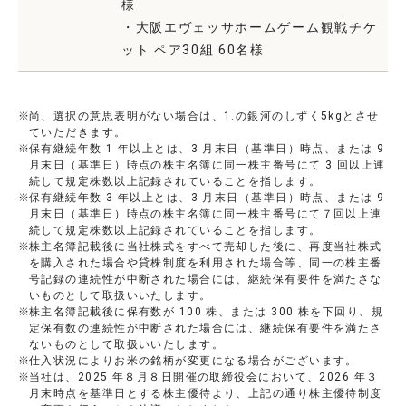
様
・大阪エヴェッサホームゲーム観戦チケ
ット ペア30組 60名様
尚、選択の意思表明がない場合は、1.の銀河のしずく5kgとさせ
ていただきます。
保有継続年数 1 年以上とは、3 月末日（基準日）時点、または 9
月末日（基準日）時点の株主名簿に同一株主番号にて 3 回以上連
続して規定株数以上記録されていることを指します。
保有継続年数 3 年以上とは、3 月末日（基準日）時点、または 9
月末日（基準日）時点の株主名簿に同一株主番号にて７回以上連
続して規定株数以上記録されていることを指します。
株主名簿記載後に当社株式をすべて売却した後に、再度当社株式
を購入された場合や貸株制度を利用された場合等、同一の株主番
号記録の連続性が中断された場合には、継続保有要件を満たさな
いものとして取扱いいたします。
株主名簿記載後に保有数が 100 株、または 300 株を下回り、規
定保有数の連続性が中断された場合には、継続保有要件を満たさ
ないものとして取扱いいたします。
仕入状況によりお米の銘柄が変更になる場合がございます。
当社は、2025 年８月８日開催の取締役会において、2026 年３
月末時点を基準日とする株主優待より、上記の通り株主優待制度