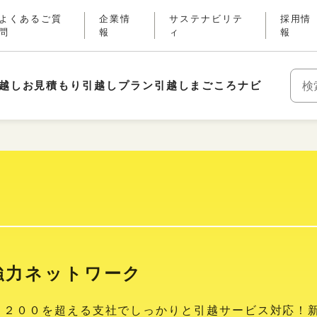
よくあるご質
企業情
サステナビリテ
採用情
問
報
ィ
報
越しお見積もり
引越しプラン
引越しまごころナビ
キー
強力ネットワーク
、２００を超える支社でしっかりと引越サービス対応！