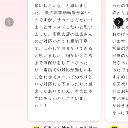
願いしたいな、と思いまし
ったの
た。 夫の職業柄転勤が多い
終わり
のですが、サカイさんがいい
とても
よ！とオススメしたいと思い
引越し
ました。広島支店の担当さん
おかげ
のご対応がとても親切丁寧
います
で、安心しておまかせできる
営業の
と思いました。細かいところ
部屋の
まで気配りをして下さった
ださっ
り、電話での対応が難しい私
ったで
に合わせてメールでのやりと
すすめ
りで対応して下さったりと感
今回携
謝しかありません。本当に本
方にお
当にありがとうございまし
すと幸
た！！
が続き
をつけ