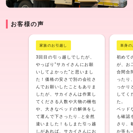
お客様の声
家族のお引越し
単身の
3回目の引っ越しでしたが、
初めて
やっぱり″サカイさんにお願
が、お
いしてよかった″と思いまし
合間合
た！価格の安さで別の会社さ
ったり
んでお願いしたこともありま
っかり
したが、サカイさんは作業し
してく
てくださる人数や大物の梱包
た。
や、大きなベッドの解体をし
ベッド
て運んで下さったり…と全然
も確認
違いました！もしまた引っ越
さり、
しがあれば、サカイさんにお
か等も