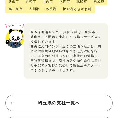
狭山市
所沢市
日高市
入間市
飯能市
秩父市
鶴ヶ島市
入間郡
秩父郡
比企郡ときがわ町
ひとこと
サカイ引越センター 入間支社は、所沢市・
狭山市・入間市を中心に引っ越しサービスを
提供しています。
圏央道入間インター近くの立地を活かし、周
辺の住環境や地域特性を踏まえた対応を行
い、単身のお引越しからご家族のお引越し、
事務所移転まで、引越内容や物件条件に応じ
た手配でお客様が安心して新生活をスタート
できるようサポートします。
埼玉県の支社一覧へ