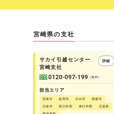
宮崎県の支社
サカイ引越センター
詳細
宮崎支社
0120-097-199
（無料）
担当エリア
宮崎市
延岡市
日向市
西都市
日南市
西臼杵郡
東臼杵郡
児湯郡
東諸県郡