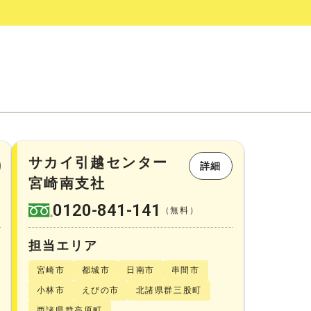
サカイ引越センター
詳細
宮崎南支社
0120-841-141
（無料）
担当エリア
宮崎市
都城市
日南市
串間市
小林市
えびの市
北諸県群三股町
西諸県群高原町