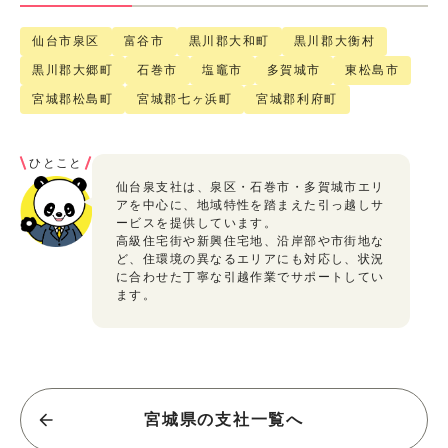
仙台市泉区
富谷市
黒川郡大和町
黒川郡大衡村
黒川郡大郷町
石巻市
塩竈市
多賀城市
東松島市
宮城郡松島町
宮城郡七ヶ浜町
宮城郡利府町
ひとこと
仙台泉支社は、泉区・石巻市・多賀城市エリ
アを中心に、地域特性を踏まえた引っ越しサ
ービスを提供しています。
高級住宅街や新興住宅地、沿岸部や市街地な
ど、住環境の異なるエリアにも対応し、状況
に合わせた丁寧な引越作業でサポートしてい
ます。
宮城県の支社一覧へ