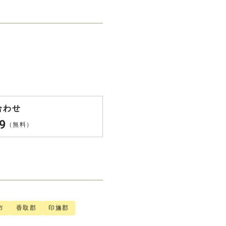
合わせ
9
（無料）
市
香取郡
印旛郡