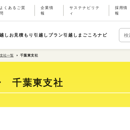
よくあるご質
企業情
サステナビリテ
採用情
問
報
ィ
報
越しお見積もり
引越しプラン
引越しまごころナビ
キー
支社一覧
千葉東支社
ー 千葉東支社