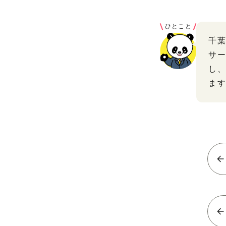
ひとこと
千
サ
し
ま