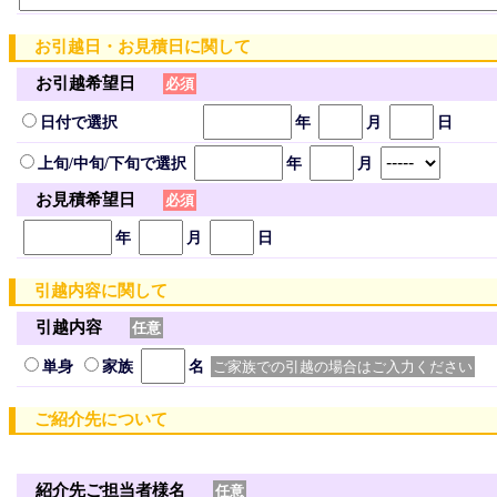
お引越日・お見積日に関して
お引越希望日
必須
日付で選択
年
月
日
上旬/中旬/下旬で選択
年
月
お見積希望日
必須
年
月
日
引越内容に関して
引越内容
任意
単身
家族
名
ご家族での引越の場合はご入力ください
ご紹介先について
紹介先ご担当者様名
任意