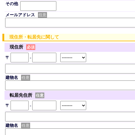
その他
メールアドレス
任意
現住所・転居先に関して
現住所
必須
〒
-
建物名
任意
転居先住所
任意
〒
-
建物名
任意