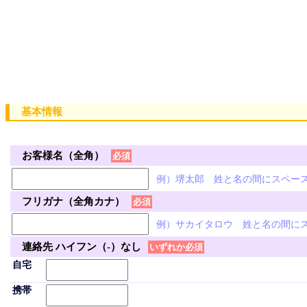
基本情報
お客様名（全角）
必須
例）堺太郎 姓と名の間にスペー
フリガナ（全角カナ）
必須
例）サカイタロウ 姓と名の間に
連絡先 ハイフン（-）なし
いずれか必須
自宅
携帯