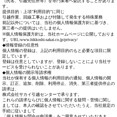
（氏名、引越先住所等）を専門業者へ委託することがありま
す。
提供目的：上項”利用目的”に同じ
引越作業、回線工事および付随して発生する特殊業務
前記以外については、当社の個人情報保護方針に基づき、
第三者への提供はいたしません。
※個人情報保護方針は、当社ホームページに公開しておりま
す。URL:www.hikkoshi-sakai.co.jp/privacy/
◆情報登録の任意性
個人情報の登録は、上記の利用目的のもと必要な項目に限
定しています。
登録は任意としていますが、登録しないことにより当社サ
ービスを受けられないことがあります。
◆個人情報の開示等請求権
当社が保有する個人情報の利用目的の通知、個人情報の開
示、訂正、追加、削除、利用停止、消失、第三者提供停止の
請求は、
株式会社サカイ引越センターで承ります。
これらの請求ならびに個人情報に関する疑問・苦情に関し
ましては、本人の確認をさせていただいたうえ、当社規定の
手続に従いまして
「個人情報お問合せ申請書」をご用意させていただきま